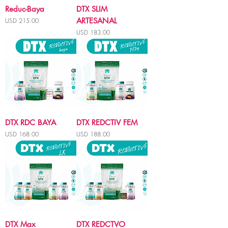
Reduc-Baya
DTX SLIM
Precio
ARTESANAL
USD 215.00
Precio
USD 183.00
DTX RDC BAYA
DTX REDCTIV FEM
Precio
Precio
USD 168.00
USD 188.00
DTX Max
DTX REDCTVO