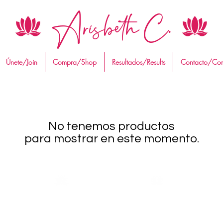
Arisbeth C.
Únete/Join
Compra/Shop
Resultados/Results
Contacto/Con
No tenemos productos
para mostrar en este momento.
CONTÁCTANOS
CONTACT US
a
INSTAGRAM
WHATSAPP
FACE