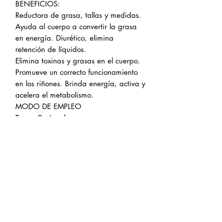
BENEFICIOS:
Reductora de grasa, tallas y medidas.
Ayuda al cuerpo a convertir la grasa
en energía. Diurético, elimina
retención de líquidos.
Elimina toxinas y grasas en el cuerpo.
Promueve un correcto funcionamiento
en los riñones. Brinda energía, activa y
acelera el metabolismo.
MODO DE EMPLEO
Tomar 2 cápsulas en ayunas.
Arisbeth Carmona
CONTÁCTANOS
CONTACT US
INSTAGRAM
WHATSAPP