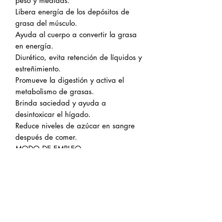
peso y medidas.
Libera energía de los depósitos de
grasa del músculo.
Ayuda al cuerpo a convertir la grasa
en energía.
Diurético, evita retención de líquidos y
estreñimiento.
Promueve la digestión y activa el
metabolismo de grasas.
Brinda saciedad y ayuda a
desintoxicar el hígado.
Reduce niveles de azúcar en sangre
después de comer.
MODO DE EMPLEO
Golden Caps: Tomar 2 cápsulas en
ayunas.
D-TX Caps: Tomar 1 cápsula antes de
cada alimento, 3 veces al día.
Golden Tea: Agregar una cucharada
cafetera en 300 ml de agua. Puede