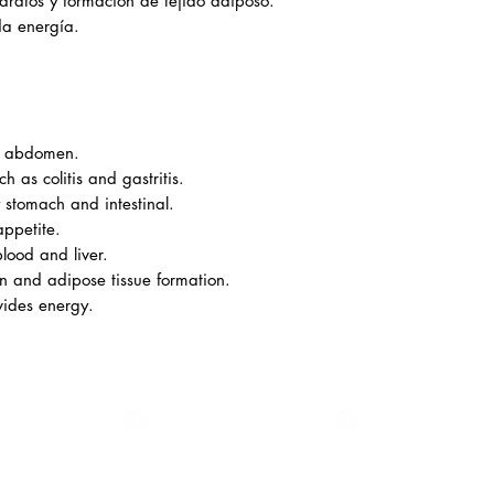
ratos y formación de tejido adiposo.
da energía.
nd abdomen.
 as colitis and gastritis.
 stomach and intestinal.
appetite.
blood and liver.
n and adipose tissue formation.
ides energy.
CONTÁCTANOS
CONTACT US
a
INSTAGRAM
WHATSAPP
FACE