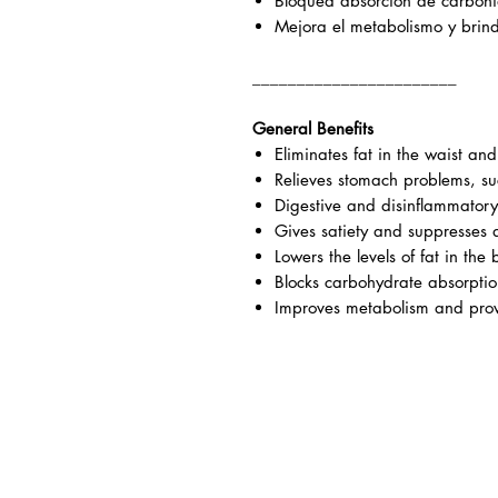
Bloquea absorción de carbohid
Mejora el metabolismo y brin
_______________________
General Benefits
Eliminates fat in the waist a
Relieves stomach problems, such
Digestive and disinflammatory
Gives satiety and suppresses 
Lowers the levels of fat in the 
Blocks carbohydrate absorptio
Improves metabolism and prov
Arisbeth Carmon